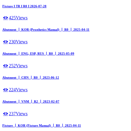
Fixture I TR I R0 I 2026-07-28
425
Views
Abutment ┃ KOR (Prosthetics Manual) ┃ R0 ┃ 2025-04-11
230
Views
Abutment ┃ ENG, ESP, RUS ┃ R0 ┃ 2025-05-09
252
Views
Abutment ┃ CHN ┃ R0 ┃ 2023-06-12
224
Views
Abutment ┃ VNM ┃ R2 ┃ 2023-02-07
237
Views
Fixture ┃ KOR (Fixture Manual) ┃ R0 ┃ 2025-04-11