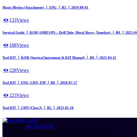
Magic Motion (Attachment) ┃ ENG ┃ R3 ┃ 2019-08-01
133
Views
Surgical Guide ┃ KOR (AMII GPS – Drill Tube, Metal Sleeve, Template) ┃ R0 ┃ 2025-0
188
Views
Tool KIT ┃ KOR (Surgical Instrument & KIT Manual) ┃ R0 ┃ 2025-04-11
228
Views
Tool KIT ┃ ENG, CHN, ESP ┃ R0 ┃ 2020-07-27
223
Views
Tool KIT ┃ CHN (Class I) ┃ R2 ┃ 2023-05-16
대표전화 :
042-933-2879
대전 유성구 테크노10로 44-19 | 대표이사 : 왕제원