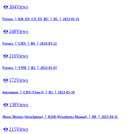
304
Views
Fixture ┃ KR, EN, CN, ES, RU ┃ R1 ┃ 2023-01-11
248
Views
Fixture ┃ CHN ┃ R0 ┃ 2024-03-12
216
Views
Fixture ┃ VNM ┃ R2 ┃ 2023-02-07
172
Views
Instrument ┃ CHN (Class I) ┃ R1 ┃ 2023-05-16
138
Views
Magic Motion (Attachment) ┃ KOR (Prosthetics Manual) ┃ R0 ┃ 2025-04-11
215
Views