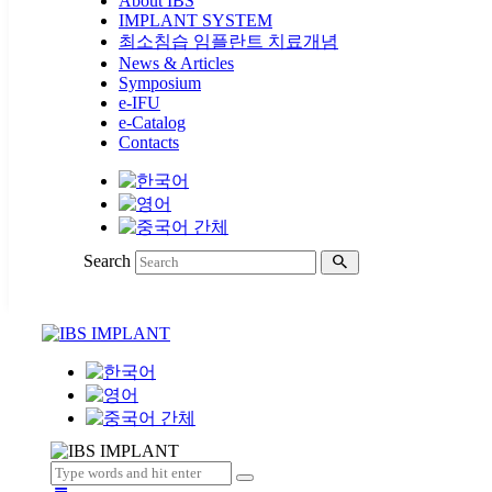
About IBS
IMPLANT SYSTEM
최소침습 임플란트 치료개념
News & Articles
Symposium
e-IFU
e-Catalog
Contacts
Search